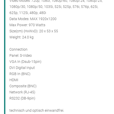
Video Modes: 720p, 1080i, 1080p/60, 1080p/24, 1080p/25,
1080p/30, 1080p/50, 1035i, 525i, 525p, 576i, 576p, 625i,
625p, 1125i, 480p, 480i
Data Modes: MAX 1920x1200
Max Power: 970 Watts
Size(cm) (HxWxD): 20 x 53 x 55
Weight: 24.0 kg
Connection
Panel: S-Video
VGA In (Dsub-15pin)
DVI Digital Input
RGB In (BNC)
HDMI
Composite (BNC)
Network (RJ-45)
RS232 (DB-9pin)
technisch und optisch einwandfrei.