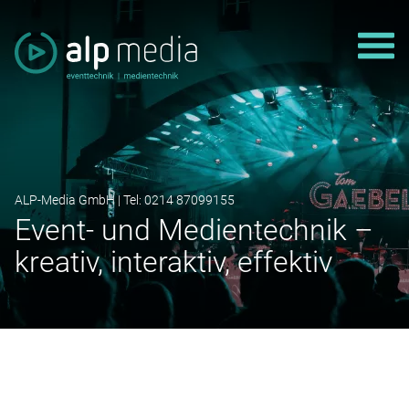
Na
ALP-Media GmbH | Tel:
0214 87099155
Event- und Medientechnik –
kreativ, interaktiv, effektiv