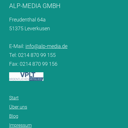
ALP-MEDIA GMBH
Freudenthal 64a
51375 Leverkusen
E-Mail:
info@alp-media.de
Tel:
0214 870 99 155
Fax: 0214 870 99 156
Navigation
Start
überspringen
Über uns
Blog
Impressum